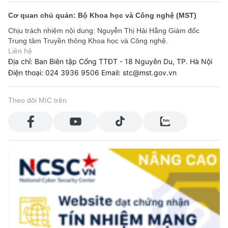
Chịu trách nhiệm chính: Ông Đỗ Công Anh - Giám đốc Trung tâm
Thông tin - Bộ Thông tin và Truyền thông.
Cơ quan chủ quản: Bộ Khoa học và Công nghệ (MST)
Chịu trách nhiệm nội dung: Nguyễn Thị Hải Hằng Giám đốc
Trung tâm Truyền thông Khoa học và Công nghệ.
Bản quyền thuộc Trung tâm Thông tin.
Liên hệ
(Ghi rõ nguồn "http://mic.gov.vn" khi phát hành lại thông tin từ
Địa chỉ: Ban Biên tập Cổng TTĐT - 18 Nguyễn Du, TP. Hà Nội
trang web này)
Điện thoại: 024 3936 9506
Email: stc@mst.gov.vn
Theo dõi MIC trên