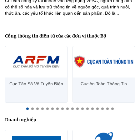
Chỉ cần đăng ký tài khoản vào ứng dụng VFSC, người nông dân
Tin ảnh
Tin infographic
có thể số hóa và lưu trữ thông tin về nguồn gốc, quá trình nuôi,
thức ăn, các yếu tố khác liên quan đến sản phẩm. Đó là...
Chọn ngôn ngữ
Sách
Việt Nam
English
Cổng thông tin điện tử của các đơn vị thuộc Bộ
Voice
TRUNG TÂM THÔNG TIN
Liên hệ
Cục Tần Số Vô Tuyến Điện
Cục An Toàn Thông Tin
banbientap@mic.gov.vn
024.3556.3461
Doanh nghiệp
Ban Biên tập Cổng TTĐT - 18 Nguyễn Du, TP. Hà Nội