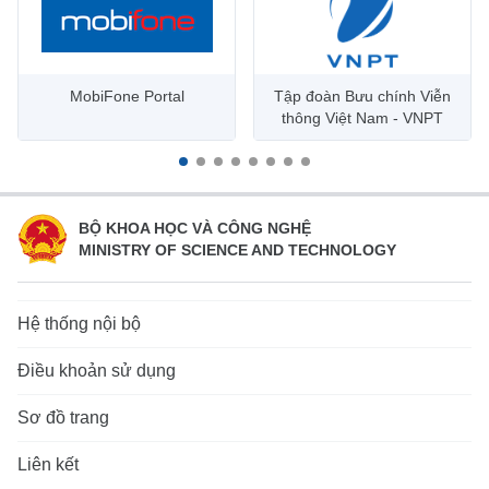
Theo dõi MIC trên
MobiFone Portal
Tập đoàn Bưu chính Viễn
thông Việt Nam - VNPT
Thông tin khác
Hệ thống nội bộ
Điều khoản sử dụng
BỘ KHOA HỌC VÀ CÔNG NGHỆ
MINISTRY OF SCIENCE AND TECHNOLOGY
Sơ đồ trang web
Liên kết
Hệ thống nội bộ
Cơ quan chủ quản:
Điều khoản sử dụng
BỘ THÔNG TIN VÀ TRUYỀN THÔNG (MIC)
Sơ đồ trang
Giấy phép thiết lập Trang thông tin điện tử số 18/GP-TTĐT do
Cục Phát thanh, truyền hình và thông tin điện tử cấp ngày
Liên kết
15/03/2016.