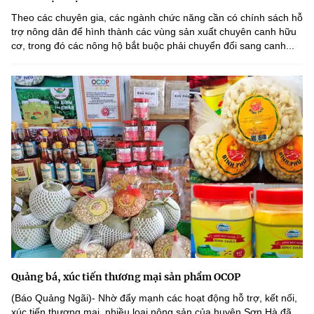
Tin ảnh
Tin infographic
Theo các chuyên gia, các ngành chức năng cần có chính sách hỗ
trợ nông dân để hình thành các vùng sản xuất chuyên canh hữu
Chọn ngôn ngữ
cơ, trong đó các nông hộ bắt buộc phải chuyển đổi sang canh...
Sách
Việt Nam
English
Voice
TRUNG TÂM THÔNG TIN
Liên hệ
banbientap@mic.gov.vn
024.3556.3461
Quảng bá, xúc tiến thương mại sản phẩm OCOP
Ban Biên tập Cổng TTĐT - 18 Nguyễn Du, TP. Hà Nội
(Báo Quảng Ngãi)- Nhờ đẩy mạnh các hoạt động hỗ trợ, kết nối,
xúc tiến thương mại, nhiều loại nông sản của huyện Sơn Hà đã