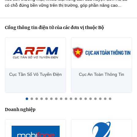
Theo dõi MIC trên
có chỗ đứng bền vững trên thị trường, góp phần nâng cao...
Cổng thông tin điện tử của các đơn vị thuộc Bộ
Thông tin khác
Hệ thống nội bộ
Điều khoản sử dụng
Sơ đồ trang web
Cục Tần Số Vô Tuyến Điện
Cục An Toàn Thông Tin
Liên kết
Cơ quan chủ quản:
Doanh nghiệp
BỘ THÔNG TIN VÀ TRUYỀN THÔNG (MIC)
Giấy phép thiết lập Trang thông tin điện tử số 18/GP-TTĐT do
Cục Phát thanh, truyền hình và thông tin điện tử cấp ngày
15/03/2016.