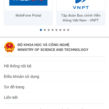
Chịu trách nhiệm chính: Ông Đỗ Công Anh - Giám đốc Trung tâm
Thông tin - Bộ Thông tin và Truyền thông.
MobiFone Portal
Tập đoàn Bưu chính Viễn
Bản quyền thuộc Trung tâm Thông tin.
thông Việt Nam - VNPT
(Ghi rõ nguồn "http://mic.gov.vn" khi phát hành lại thông tin từ
trang web này)
BỘ KHOA HỌC VÀ CÔNG NGHỆ
MINISTRY OF SCIENCE AND TECHNOLOGY
Hệ thống nội bộ
Điều khoản sử dụng
Sơ đồ trang
Liên kết